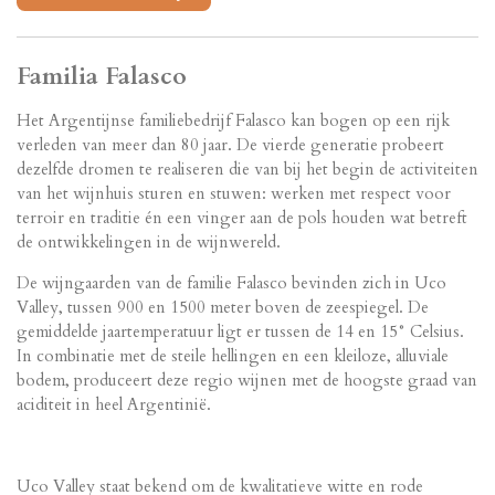
Familia Falasco
Het Argentijnse familiebedrijf Falasco kan bogen op een rijk
verleden van meer dan 80 jaar. De vierde generatie probeert
dezelfde dromen te realiseren die van bij het begin de activiteiten
van het wijnhuis sturen en stuwen: werken met respect voor
terroir en traditie én een vinger aan de pols houden wat betreft
de ontwikkelingen in de wijnwereld.
De wijngaarden van de familie Falasco bevinden zich in Uco
Valley, tussen 900 en 1500 meter boven de zeespiegel. De
gemiddelde jaartemperatuur ligt er tussen de 14 en 15° Celsius.
In combinatie met de steile hellingen en een kleiloze, alluviale
bodem, produceert deze regio wijnen met de hoogste graad van
aciditeit in heel Argentinië.
Uco Valley staat bekend om de kwalitatieve witte en rode