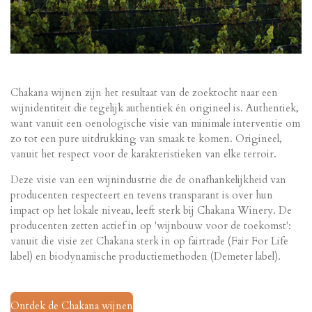
Chakana wijnen zijn het resultaat van de zoektocht naar een
wijnidentiteit die tegelijk authentiek én origineel is. Authentiek,
want vanuit een oenologische visie van minimale interventie om
zo tot een pure uitdrukking van smaak te komen. Origineel,
vanuit het respect voor de karakteristieken van elke terroir.
Deze visie van een wijnindustrie die de onafhankelijkheid van
producenten respecteert en tevens transparant is over hun
impact op het lokale niveau, leeft sterk bij Chakana Winery. De
producenten zetten actief in op 'wijnbouw voor de toekomst':
vanuit die visie zet Chakana sterk in op fairtrade (Fair For Life
label) en biodynamische productiemethoden (Demeter label).
Ontdek de Chakana wijnen