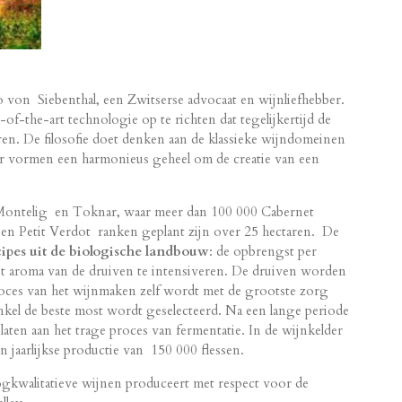
on Siebenthal, een Zwitserse advocaat en wijnliefhebber.
of-the-art technologie op te richten dat tegelijkertijd de
aren. De filosofie doet denken aan de klassieke wijndomeinen
der vormen een harmonieus geheel om de creatie van een
 Montelig en Toknar, waar meer dan 100 000 Cabernet
en Petit Verdot ranken geplant zijn over 25 hectaren. De
cipes uit de biologische landbouw
: de opbrengst per
t aroma van de druiven te intensiveren. De druiven worden
roces van het wijnmaken zelf wordt met de grootste zorg
enkel de beste most wordt geselecteerd. Na een lange periode
ten aan het trage proces van fermentatie. In de wijnkelder
jaarlijkse productie van 150 000 flessen.
ogkwalitatieve wijnen produceert met respect voor de