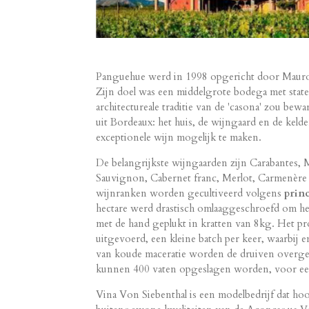
Panguehue werd in 1998 opgericht door Mauro v
Zijn doel was een middelgrote bodega met state-
architectureale traditie van de 'casona' zou bew
uit Bordeaux: het huis, de wijngaard en de kel
exceptionele wijn mogelijk te maken.
De belangrijkste wijngaarden zijn Carabantes,
Sauvignon, Cabernet franc, Merlot, Carmenère 
wijnranken worden gecultiveerd volgens
prin
hectare werd drastisch omlaaggeschroefd om he
met de hand geplukt in kratten van 8kg. Het p
uitgevoerd, een kleine batch per keer, waarbij 
van koude maceratie worden de druiven overgela
kunnen 400 vaten opgeslagen worden, voor een 
Vina Von Siebenthal is een modelbedrijf dat ho