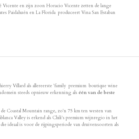
é Vicente en zijn zoon Horacio Vicente zetten de lange
tates Paidahuén en La Florida produceert Vina San Estaban
ierry Villard als allereerste 'family premium boutique wine
ijndomein steeds opnieuw erkenning als
één van de beste
an de Coastal Mountain range, zo'n 75 km ten westen van
lanca Valley is erkend als Chili's premium wijnregio in het
 die ideaal is voor de rijpingsperiode van druivensoorten als