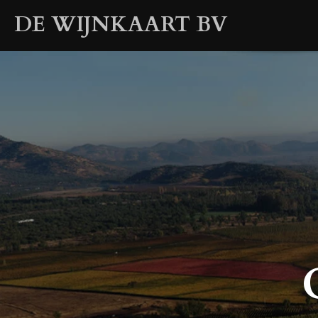
Ga
DE WIJNKAART BV
direct
naar
de
hoofdinhoud