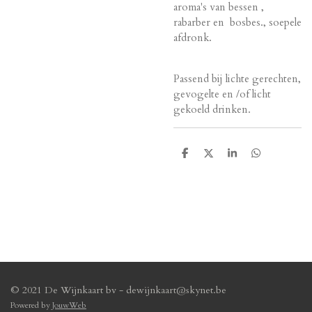
aroma's van bessen ,
rabarber en bosbes., soepele
afdronk.
Passend bij lichte gerechten,
gevogelte en /of licht
gekoeld drinken.
D
D
S
D
e
e
h
e
l
e
a
l
e
l
r
e
n
e
n
© 2021 De Wijnkaart bv - dewijnkaart@skynet.be
Powered by
JouwWeb