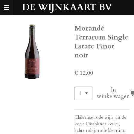
DE WIJNKAART BV
Ga
direct
naar
de
Morandé
hoofdinhoud
Terrarum Single
Estate Pinot
noir
€ 12,00
In
winkelwagen
Chileense rode wijn uit de
koele Casablanca -vallei,
lichte robijnrode kleurtint,