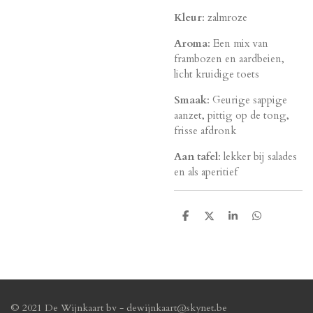
Kleur
: zalmroze
Aroma
: Een mix van
frambozen en aardbeien,
licht kruidige toets
Smaak
: Geurige sappige
aanzet, pittig op de tong,
frisse afdronk
Aan tafel
: lekker bij salades
en als aperitief
D
D
S
D
e
e
h
e
l
e
a
l
e
l
r
e
n
e
n
© 2021 De Wijnkaart bv - dewijnkaart@skynet.be