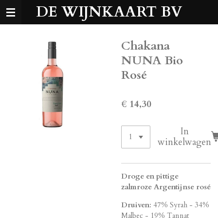
DE WIJNKAART BV
Ga
direct
naar
de
Chakana
hoofdinhoud
NUNA Bio
Rosé
€ 14,30
In
winkelwagen
Droge en pittige
zalmroze Argentijnse rosé
Druiven
: 47% Syrah - 34%
Malbec - 19% Tannat