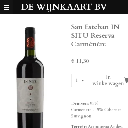
DE WIJNKAART BV
Ga
direct
naar
de
San Esteban IN
hoofdinhoud
SITU Reserva
Carménère
€ 11,30
In
winkelwagen
Druiven
:
95%
Carmenere
-
5% Cabernet
Sauvignon
Terroir
:
Aconcagua Andes,