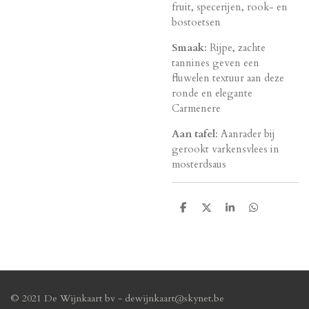
fruit, specerijen, rook- en
bostoetsen
Smaak
: Rijpe, zachte
tannines geven een
fluwelen textuur aan deze
ronde en elegante
Carmenere
Aan tafel
: Aanrader bij
gerookt varkensvlees in
mosterdsaus
D
D
S
D
e
e
h
e
l
e
a
l
e
l
r
e
n
e
n
© 2021 De Wijnkaart bv - dewijnkaart@skynet.be